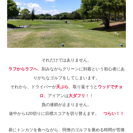
それだけではありません。
ラフからラフへ
、刻みながらグリーンに到着という初心者にあ
りがちなゴルフをしてしまいます。
それから、ドライバーが
天ぷら
、取り返そうと
ウッドでチョ
ロ
、アイアンは
大ダフリ
！！
負の連鎖が止まりません。
途中から120切りに目標スコアを切り替えます。
つらい！！
昼にトンカツを食べながら、同僚のゴルフを褒める時間が苦痛