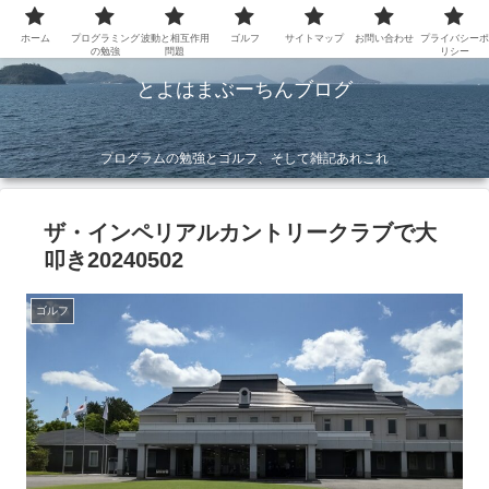
ホーム
プログラミング
波動と相互作用
ゴルフ
サイトマップ
お問い合わせ
プライバシーポ
の勉強
問題
リシー
とよはまぶーちんブログ
プログラムの勉強とゴルフ、そして雑記あれこれ
ザ・インペリアルカントリークラブで大
叩き20240502
ゴルフ