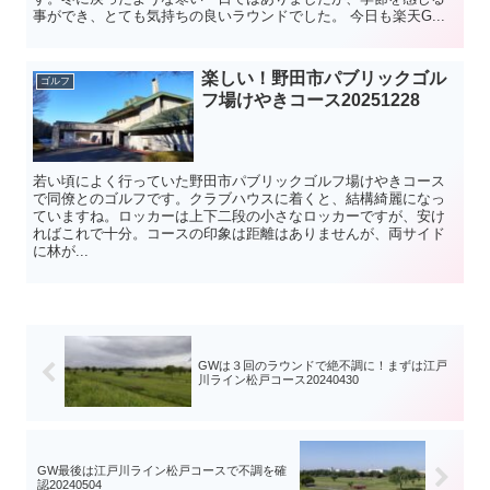
事ができ、とても気持ちの良いラウンドでした。 今日も楽天G...
楽しい！野田市パブリックゴル
ゴルフ
フ場けやきコース20251228
若い頃によく行っていた野田市パブリックゴルフ場けやきコース
で同僚とのゴルフです。クラブハウスに着くと、結構綺麗になっ
ていますね。ロッカーは上下二段の小さなロッカーですが、安け
ればこれで十分。コースの印象は距離はありませんが、両サイド
に林が...
GWは３回のラウンドで絶不調に！まずは江戸
川ライン松戸コース20240430
GW最後は江戸川ライン松戸コースで不調を確
認20240504