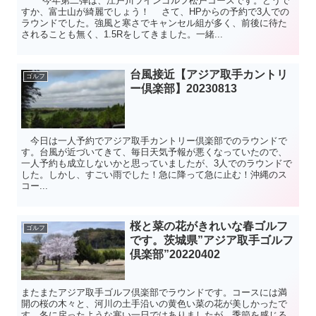
今年第二弾は、江戸川ラインゴルフ松戸コースです。どうで
すか、富士山が綺麗でしょう！ さて、HPからの予約で3人での
ラウンドでした。強風と寒さでキャンセル組が多く、前後に待た
されることも無く、1.5Rをしてきました。一緒...
台風接近【アジア取手カントリ
ゴルフ
ー倶楽部】20230813
今日は一人予約でアジア取手カントリー倶楽部でのラウンドで
す。台風が近づいてきて、毎日天気予報が悪くなっていたので、
一人予約も成立しないかと思っていましたが、3人でのラウンドで
した。しかし、すごい雨でした！急に降って急に止む！沖縄のス
コー...
桜と菜の花がきれいな春ゴルフ
ゴルフ
です。茨城県”アジア取手ゴルフ
倶楽部”20220402
またまたアジア取手ゴルフ倶楽部でラウンドです。コースには満
開の桜の木々と、河川の土手沿いの黄色い菜の花が美しかったで
す。冬に戻ったような寒い一日ではありましたが、季節を感じる