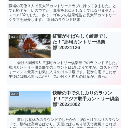
職場の同僚３人で長太郎カントリークラブに行ってきました。と
ても恥ずかしいのですが、真実をお伝えしなくてはなりません。
スコア132でした。 さて、ゴルフの結果報告と長太郎カントリー
クラブを紹介します。 本日のラウンド結果 ...
紅葉がすばらしく綺麗でし
ゴルフ
た！”那珂カントリー倶楽
部”20221126
会社の同僚3人で那珂カントリー倶楽部でのラウンドでした。
那珂カントリー倶楽部でのラウンドは1年ぶりですが、コストパフ
ォーマンス最高のお気に入りのゴルフ場です。朝から雨でしたが
午後には晴れ間も広がり、気が付くと周りの紅葉が、真っ...
快晴の中で久しぶりのラウン
ゴルフ
ド！”アジア取手カントリー倶楽
部”20221002
前回お盆休みのラウンドでしたから、約1ヶ月半ぶりのラウン
ドで、期待は高鳴るばかり。天候はばっちり晴天で微風！これ以