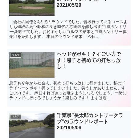
2021/05/29
会社の同僚と4人でのラウンドでした。普段行っているコースよ
りも値段の高い昭和の良き時代の雰囲気を醸し出す”白鳳カントリ
ー倶楽部”でした。お恥ずかしいゴルフの結果と白鳳カントリー俱
楽部を紹介します。 本日のラウンド結果 今日...
ヘッドがボキ！？すごい力で
ゴルフ
す！息子と初めての打ちっ放
し！
息子も今年から社会人。初めて打ちっ放しに行きました。私のド
ライバーをボキ！折ってしまいました。笑うしかありません。す
ごい力です。 練習すればきっと飛ぶようになるでしょう。一緒に
ラウンドに行けるでしょうか？楽しみです！ まずは近...
千葉県”長太郎カントリークラ
ゴルフ
ブ”のラウンドレポート
2021/05/06