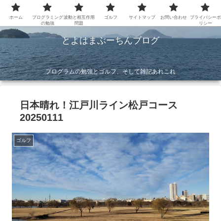
ホーム
プログラミング
波動と相互作用
ゴルフ
サイトマップ
お問い合わせ
プライバシーポ
の勉強
問題
リシー
とよはまぶーちんブログ
プログラムの勉強とゴルフ、そして雑記あれこれ
日本晴れ！江戸川ライン松戸コース
20250111
ゴルフ