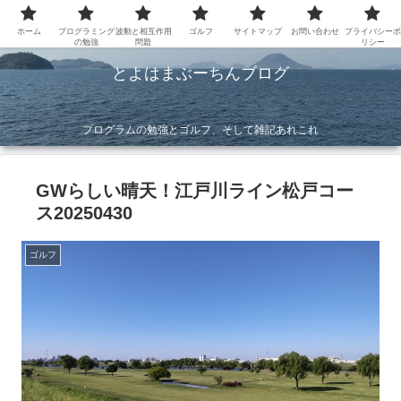
ホーム
プログラミング
波動と相互作用
ゴルフ
サイトマップ
お問い合わせ
プライバシーポ
の勉強
問題
リシー
とよはまぶーちんブログ
プログラムの勉強とゴルフ、そして雑記あれこれ
GWらしい晴天！江戸川ライン松戸コー
ス20250430
ゴルフ