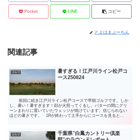
Pocket
LINE
コピー
とよはまぶーちん
関連記事
暑すぎる！江戸川ライン松戸コ
ゴルフ
ース250824
前回に続き江戸川ライン松戸コースで早朝ゴルフです。しか
し、暑い！暑すぎます！顔が火照ってくるし、パターの間にグリ
ーンまわりに置いていたウェッジが焼けています。信じられない
ほどの暑さです。 1Rが終わって土手からにコースを見ると...
千葉県”白鳳カントリー倶楽
ゴルフ
部”のラウンドレポート