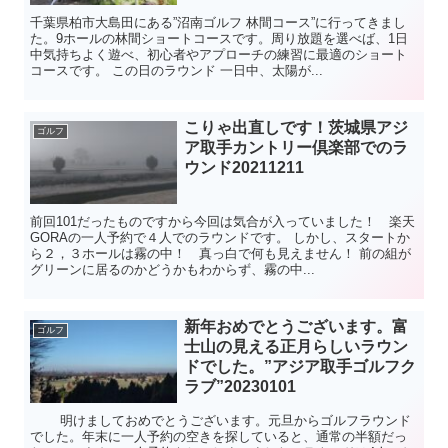
千葉県柏市大島田にある”沼南ゴルフ 林間コース”に行ってきまし
た。9ホールの林間ショートコースです。周り放題を選べば、1日
中気持ちよく遊べ、初心者やアプローチの練習に最適のショート
コースです。 この日のラウンド 一日中、太陽が...
こりゃ出直しです！茨城県アジ
ゴルフ
ア取手カントリー倶楽部でのラ
ウンド20211211
前回101だったものですから今回は気合が入っていました！ 楽天
GORAの一人予約で４人でのラウンドです。 しかし、スタートか
ら２，３ホールは霧の中！ 真っ白で何も見えません！ 前の組が
グリーンに居るのかどうかもわからず、霧の中...
新年おめでとうございます。富
ゴルフ
士山の見える正月らしいラウン
ドでした。”アジア取手ゴルフク
ラブ”20230101
明けましておめでとうございます。元旦からゴルフラウンド
でした。年末に一人予約の空きを探していると、通常の半額だっ