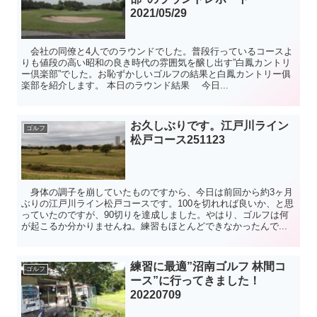
2021/05/29
会社の同僚と4人でのラウンドでした。普段行っているコースよ
りも値段の高い昭和の良き時代の雰囲気を醸し出す”白鳳カントリ
ー倶楽部”でした。お恥ずかしいゴルフの結果と白鳳カントリー俱
楽部を紹介します。 本日のラウンド結果 今日...
お久しぶりです。江戸川ライン
ゴルフ
松戸コース251123
身体の調子を崩していたものですから、今日は前回から約3ヶ月
ぶりの江戸川ライン松戸コースです。100を切れれば良いか、と思
っていたのですが、90切りを達成しました。やはり、ゴルフは何
が起こるか分かりませんね。練習もほとんどできなかったんで...
練習に最適”沼南ゴルフ 林間コ
ゴルフ
ース”に行ってきました！
20220709