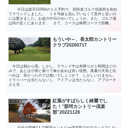
今日は楽天GORAの１人予約で、四街道ゴルフ倶楽部を初め
てラウンドしました。 １６号線も混んでいなくて意外と近いの
には驚きました。お盆の中日のせいでしょうか。また、ゴルフ場
は街の近くにあります。 さて、コースは林間コースで距離...
もういや～、長太郎カントリー
ゴルフ
クラブ20260717
今日は朝から雨。しかし、ラウンド中は本降りが１時間ほどの
みで、あとは小雨と曇りで傘があれば良い状態。真夏の天気と比
べれば、良かったのでは無いでしょうか？ しかしいけません。
ドライバーは当たらないし、アイアンは当たらない、アプローチ
さえ当...
紅葉がすばらしく綺麗でし
ゴルフ
た！”那珂カントリー倶楽
部”20221126
会社の同僚3人で那珂カントリー倶楽部でのラウンドでした。