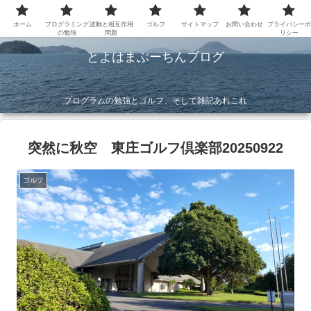
ホーム
プログラミング
波動と相互作用
ゴルフ
サイトマップ
お問い合わせ
プライバシーポ
の勉強
問題
リシー
とよはまぶーちんブログ
プログラムの勉強とゴルフ、そして雑記あれこれ
突然に秋空 東庄ゴルフ倶楽部20250922
ゴルフ