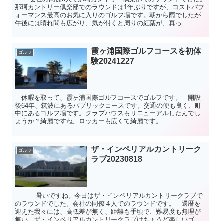
那珂カントリー倶楽部でのラウンドは1年ぶりですが、コストパフ
ォーマンス最高のお気に入りのゴルフ場です。朝から雨でしたが
午後には晴れ間も広がり、気が付くと周りの紅葉が、真っ...
霞ヶ浦国際ゴルフコースを初体
ゴルフ
験20241227
休暇を取って、霞ヶ浦国際ゴルフコースでゴルフです。 開設
後64年、筑波にあるパブリックコースです。交通の便も良く、町
中にあるゴルフ場です。クラブハウスもリニューアルしたんでし
ょうか？綺麗ですね。ロッカーも広くて綺麗です。 ...
ザ・インペリアルカントリーク
ゴルフ
ラブ20230818
暑いですね。今日はザ・インペリアルカントリークラブで
のラウンドでした。会社の同僚４人でのラウンドです。 還暦を
迎えた我々には、高低差が無く、距離も手頃で、難易度も無理が
無い、ザ・インペリアルカントリークラブはちょうど楽しいゴ...