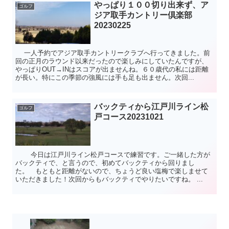
やっぱり１００切り出来ず、ア
ゴルフ
ジア取手カントリー倶楽部
20230225
一人予約でアジア取手カントリークラブへ行ってきました。前
回の正月のラウンド以来だったので楽しみにしていたんですが、
やっぱりOUT→INはスコアが出ませんね。６０歳代の私には距離
が長い。特にこの季節の強風には手も足も出ません。次回...
バックティから江戸川ライン松
ゴルフ
戸コース20231021
今日は江戸川ライン松戸コースで練習です。ご一緒した方が
バックティで、と言うので、初めてバックティから回りまし
た。 もともと距離がないので、ちょうど良い塩梅で楽しませて
いただきました！次回からもバックティでやりたいですね。 ...