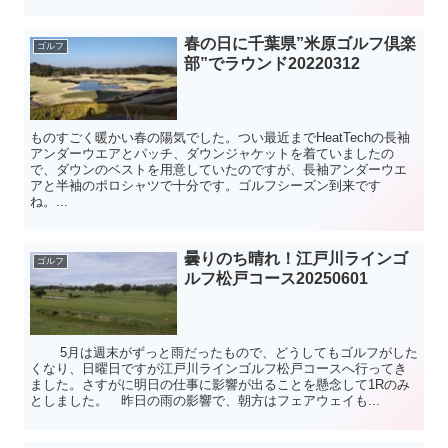
春の日に千葉県”米原ゴルフ倶楽
ゴルフ
部”でラウンド20220312
ものすごく暖かい春の陽気でした。つい最近までHeatTechの長袖
アンダーウエアとパッチ、ダウンジャケットを着ていましたの
で、ダウンのベストを用意していたのですが、長袖アンダーウエ
アと半袖のポロシャツで十分です。ゴルフシーズン到来です
ね。...
曇りのち晴れ！江戸川ラインゴ
ゴルフ
ルフ松戸コース20250601
5月は週末がずっと雨だったもので、どうしてもゴルフがした
くなり、日曜日ですが江戸川ラインゴルフ松戸コースへ行ってき
ました。さすがに明日の仕事に影響が出ることを懸念して1Rのみ
としました。 昨日の雨の影響で、朝方はフェアウェイも...