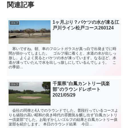
関連記事
1ヶ月ぶり？バケツの水が凍る江
ゴルフ
戸川ライン松戸コース260124
寒いですね。朝、車のフロントガラスが真っ白で出発までに時
間が掛かってしました。 ゴルフ場に着くと、水道の水が出しっ
放し。よくよく見るとバケツの水が凍っています。なるほど、水
道が凍っていたんで水を出しっ放しにしているんでしょう。 こ
の季節...
千葉県”白鳳カントリー倶楽
ゴルフ
部”のラウンドレポート
2021/05/29
会社の同僚と4人でのラウンドでした。普段行っているコースよ
りも値段の高い昭和の良き時代の雰囲気を醸し出す”白鳳カントリ
ー倶楽部”でした。お恥ずかしいゴルフの結果と白鳳カントリー俱
楽部を紹介します。 本日のラウンド結果 今日...