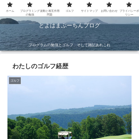
ホーム
プログラミング
波動と相互作用
ゴルフ
サイトマップ
お問い合わせ
プライバシーポ
の勉強
問題
リシー
とよはまぶーちんブログ
プログラムの勉強とゴルフ、そして雑記あれこれ
わたしのゴルフ経歴
ゴルフ