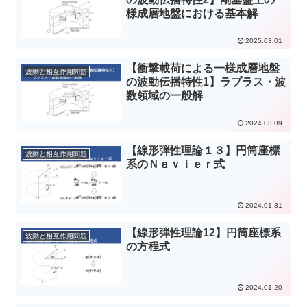
様成層地盤における基本解
2025.03.01
【衝撃載荷による一様成層地盤
波動と相互作用問題
の波動伝播特性1】ラプラス・波
数領域の一般解
2024.03.09
【線形弾性理論１３】円筒座標
波動と相互作用問題
系のＮａｖｉｅｒ式
2024.01.31
【線形弾性理論12】円筒座標系
波動と相互作用問題
の方程式
2024.01.20