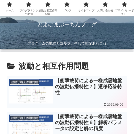
ホーム
プログラミング
波動と相互作用
ゴルフ
サイトマップ
お問い合わせ
プライバシーポ
の勉強
問題
リシー
とよはまぶーちんブログ
プログラムの勉強とゴルフ、そして雑記あれこれ
波動と相互作用問題
【衝撃載荷による一様成層地盤
波動と相互作用問題
の波動伝播特性７】遷移応答特
性
2025.09.06
【衝撃載荷による一様成層地盤
波動と相互作用問題
の波動伝播特性６】解析パラメ
ータの設定と解の精度