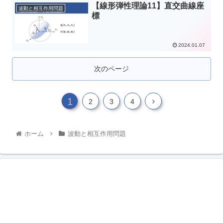
【線形弾性理論11】直交曲線座
波動と相互作用問題
標
2024.01.07
次のページ
1
2
3
4
ホーム
波動と相互作用問題