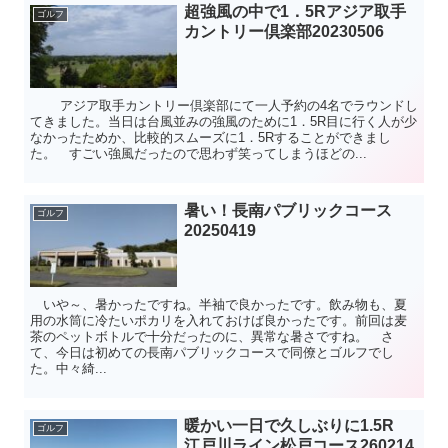
超強風の中で1．5Rアジア取手
ゴルフ
カントリー倶楽部20230506
アジア取手カントリー倶楽部にて一人予約の4名でラウンドし
てきました。当日は台風並みの強風のために1．5R目に行く人が少
なかったためか、比較的スムーズに1．5Rすることができまし
た。 すごい強風だったので思わず笑ってしまうほどの...
暑い！長南パブリックコース
ゴルフ
20250419
いや～、暑かったですね。半袖で良かったです。飲み物も、夏
用の水筒に冷たいポカリを入れておけば良かったです。前回は麦
茶のペットボトルで十分だったのに、異常な暑さですね。 さ
て、今日は初めての長南パブリックコースで同僚とゴルフでし
た。中々綺...
暖かい一日で久しぶりに1.5R
ゴルフ
江戸川ライン松戸コース260214