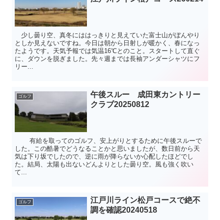
少し曇り空、真冬にははっきりと見えていた富士山がぼんやり
としか見えないですね。今日は朝から日射しが暖かく、春になっ
たようです。天気予報では気温16℃とのこと。スタートして直ぐ
に、ダウンを脱ぎました。先々週までは長袖アンダーシャツにフ
リー...
午後スルー 成田東カントリー
ゴルフ
クラブ20250812
有給を取ってのゴルフ、安上がりとするために午後スルーで
した。この酷暑でどうなることかと思いましたが、数日前から天
気は下り坂でしたので、逆に雨が降らないか心配したほどでし
た。結局、太陽も出ないどんよりとした曇り空。風も強く吹い
て...
江戸川ライン松戸コースで絶不
ゴルフ
調を確認20240518