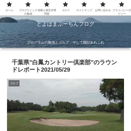
ホーム
プログラミング
波動と相互作用
ゴルフ
サイトマップ
お問い合わせ
プライバシーポ
の勉強
問題
リシー
とよはまぶーちんブログ
プログラムの勉強とゴルフ、そして雑記あれこれ
千葉県”白鳳カントリー倶楽部”のラウン
ドレポート2021/05/29
ゴルフ