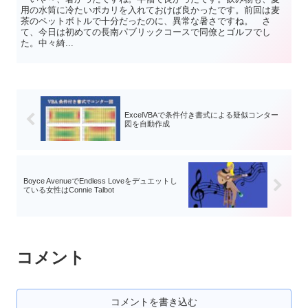
用の水筒に冷たいポカリを入れておけば良かったです。前回は麦
茶のペットボトルで十分だったのに、異常な暑さですね。 さ
て、今日は初めての長南パブリックコースで同僚とゴルフでし
た。中々綺...
ExcelVBAで条件付き書式による疑似コンター
図を自動作成
Boyce AvenueでEndless Loveをデュエットし
ている女性はConnie Talbot
コメント
コメントを書き込む