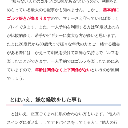
”知らない人とのゴルフに抵抗がある”というのが、利用をた
めらっている最大の心配事かも知れません。しかし、
基本的に
ゴルフ好きが集まります
ので、マナーさえ守っていれば楽しく
プレイできます。また、一人予約を利用する方は50歳以上の方
が比較的多く、若手やビギナーに寛大な方が多いと思います。
たまに20歳代から80歳代まで様々な年代の方とご一緒する機会
がある際には、かえって刺激を受けて新鮮な気持ちでゴルフを
楽しむことができます。一人予約ではゴルフを楽しむために来
ていますので、
年齢は関係なく上下関係がない
というのが原則
でしょう。
とはいえ、嫌な経験をした事も
とはいえ、正直ごくまれに肌の合わない方もいます。”他人の
スイングにダメ出ししてアドバイスをしてくる人”、”他人の行