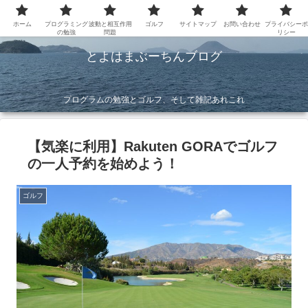
ホーム
プログラミング
波動と相互作用
ゴルフ
サイトマップ
お問い合わせ
プライバシーポ
の勉強
問題
リシー
とよはまぶーちんブログ
プログラムの勉強とゴルフ、そして雑記あれこれ
【気楽に利用】Rakuten GORAでゴルフ
の一人予約を始めよう！
ゴルフ