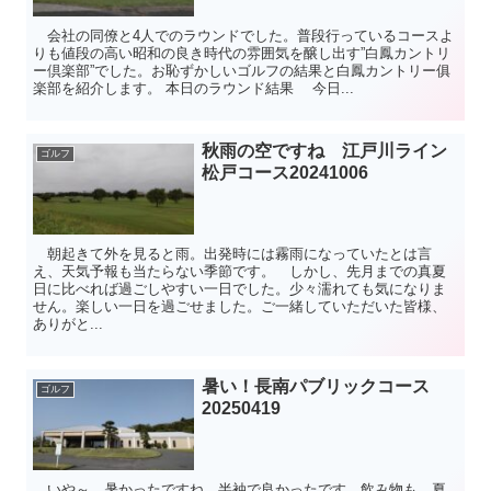
会社の同僚と4人でのラウンドでした。普段行っているコースよ
りも値段の高い昭和の良き時代の雰囲気を醸し出す”白鳳カントリ
ー倶楽部”でした。お恥ずかしいゴルフの結果と白鳳カントリー俱
楽部を紹介します。 本日のラウンド結果 今日...
秋雨の空ですね 江戸川ライン
ゴルフ
松戸コース20241006
朝起きて外を見ると雨。出発時には霧雨になっていたとは言
え、天気予報も当たらない季節です。 しかし、先月までの真夏
日に比べれば過ごしやすい一日でした。少々濡れても気になりま
せん。楽しい一日を過ごせました。ご一緒していただいた皆様、
ありがと...
暑い！長南パブリックコース
ゴルフ
20250419
いや～、暑かったですね。半袖で良かったです。飲み物も、夏