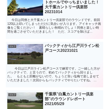
トホールでやっちまいました！
大千葉カントリー倶楽部
20231014
今日は同僚と大千葉カントリー倶楽部でのラウンドです。前回
120以上叩いてしまっただけに気合いが入ります。アイキャッチ画
像をご覧ください！ 素晴らしい秋晴れでしょ！同僚と楽しい時
間を過ごさせていただきました！ ただ、スコアを除けば...
バックティから江戸川ライン松
ゴルフ
戸コース20231021
今日は江戸川ライン松戸コースで練習です。ご一緒した方が
バックティで、と言うので、初めてバックティから回りまし
た。 もともと距離がないので、ちょうど良い塩梅で楽しませて
いただきました！次回からもバックティでやりたいですね。 ...
千葉県”白鳳カントリー倶楽
ゴルフ
部”のラウンドレポート
2021/05/29