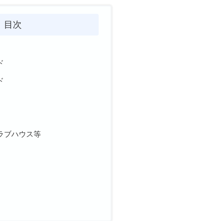
目次
ド
ド
ラブハウス等