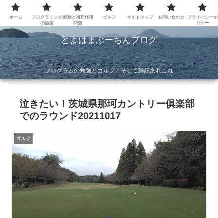
ホーム
プログラミング
波動と相互作用
ゴルフ
サイトマップ
お問い合わせ
プライバシーポ
の勉強
問題
リシー
とよはまぶーちんブログ
プログラムの勉強とゴルフ、そして雑記あれこれ
泣きたい！茨城県那珂カントリー俱楽部
でのラウンド20211017
ゴルフ