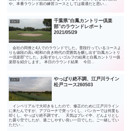
や、本番ラウンド前の練習コースとしては最適だと思い...
千葉県”白鳳カントリー倶楽
ゴルフ
部”のラウンドレポート
2021/05/29
会社の同僚と4人でのラウンドでした。普段行っているコースよ
りも値段の高い昭和の良き時代の雰囲気を醸し出す”白鳳カントリ
ー倶楽部”でした。お恥ずかしいゴルフの結果と白鳳カントリー俱
楽部を紹介します。 本日のラウンド結果 今日...
やっぱり絶不調、江戸川ライン
ゴルフ
松戸コース260503
インペリアルで大叩きをしたので、修正のために江戸川ライン
に来たんですが、アプローチで突っつくし、バンカーでは何度も
叩くし、やっぱり絶不調です。 天気はプレイ中、どんよりとし
た曇り空でしたが、過ごしやすい良い一日でした。ご一緒してい
ただい...