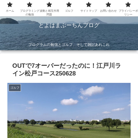
ホーム
プログラミング
波動と相互作用
ゴルフ
サイトマップ
お問い合わせ
プライバシーポ
の勉強
問題
リシー
とよはまぶーちんブログ
プログラムの勉強とゴルフ、そして雑記あれこれ
OUTで7オーバーだったのに！江戸川ラ
イン松戸コース250628
ゴルフ