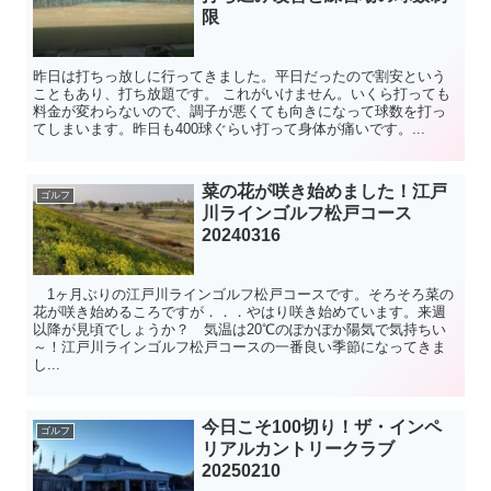
限
昨日は打ちっ放しに行ってきました。平日だったので割安という
こともあり、打ち放題です。 これがいけません。いくら打っても
料金が変わらないので、調子が悪くても向きになって球数を打っ
てしまいます。昨日も400球ぐらい打って身体が痛いです。...
菜の花が咲き始めました！江戸
ゴルフ
川ラインゴルフ松戸コース
20240316
1ヶ月ぶりの江戸川ラインゴルフ松戸コースです。そろそろ菜の
花が咲き始めるころですが．．．やはり咲き始めています。来週
以降が見頃でしょうか？ 気温は20℃のぽかぽか陽気で気持ちい
～！江戸川ラインゴルフ松戸コースの一番良い季節になってきま
し...
今日こそ100切り！ザ・インペ
ゴルフ
リアルカントリークラブ
20250210