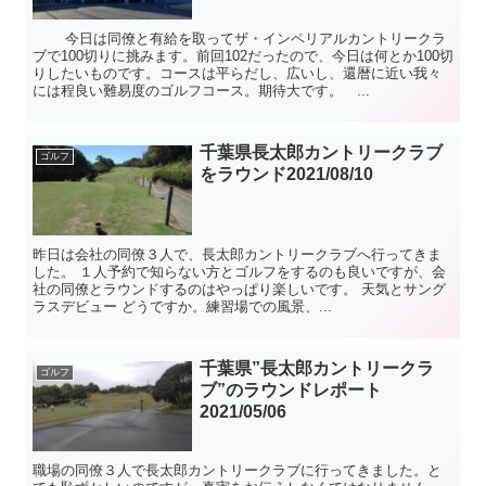
今日は同僚と有給を取ってザ・インペリアルカントリークラ
ブで100切りに挑みます。前回102だったので、今日は何とか100切
りしたいものです。コースは平らだし、広いし、還暦に近い我々
には程良い難易度のゴルフコース。期待大です。 ...
千葉県長太郎カントリークラブ
ゴルフ
をラウンド2021/08/10
昨日は会社の同僚３人で、長太郎カントリークラブへ行ってきま
した。 １人予約で知らない方とゴルフをするのも良いですが、会
社の同僚とラウンドするのはやっぱり楽しいです。 天気とサング
ラスデビュー どうですか。練習場での風景、...
千葉県”長太郎カントリークラ
ゴルフ
ブ”のラウンドレポート
2021/05/06
職場の同僚３人で長太郎カントリークラブに行ってきました。と