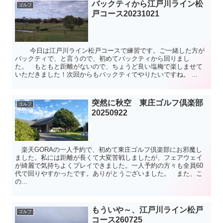
バックティから江戸川ライン松
ゴルフ
戸コース20231021
今日は江戸川ライン松戸コースで練習です。ご一緒した方が
バックティで、と言うので、初めてバックティから回りまし
た。 もともと距離がないので、ちょうど良い塩梅で楽しませて
いただきました！次回からもバックティでやりたいですね。 ...
突然に秋空 東庄ゴルフ倶楽部
ゴルフ
20250922
楽天GORAの一人予約で、初めて東庄ゴルフ倶楽部にお邪魔し
ました。私には距離が長くて大変苦戦しましたが、フェアウェイ
が綺麗で気持ちよくプレイできました。一人予約の方々も全員60
代で回りやすかったです。ありがとうございました。 また、こ
の...
もういや～、江戸川ライン松戸
ゴルフ
コース260725