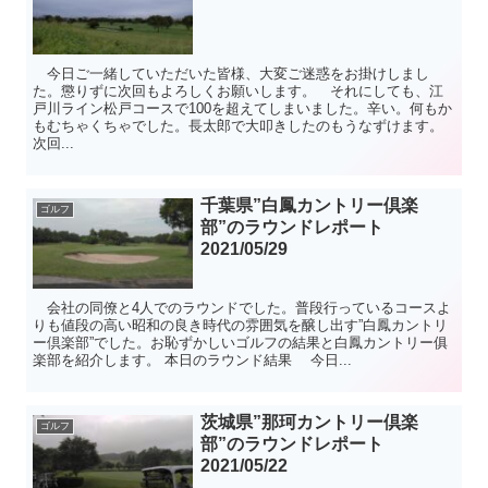
今日ご一緒していただいた皆様、大変ご迷惑をお掛けしまし
た。懲りずに次回もよろしくお願いします。 それにしても、江
戸川ライン松戸コースで100を超えてしまいました。辛い。何もか
もむちゃくちゃでした。長太郎で大叩きしたのもうなずけます。
次回...
千葉県”白鳳カントリー倶楽
ゴルフ
部”のラウンドレポート
2021/05/29
会社の同僚と4人でのラウンドでした。普段行っているコースよ
りも値段の高い昭和の良き時代の雰囲気を醸し出す”白鳳カントリ
ー倶楽部”でした。お恥ずかしいゴルフの結果と白鳳カントリー俱
楽部を紹介します。 本日のラウンド結果 今日...
茨城県”那珂カントリー倶楽
ゴルフ
部”のラウンドレポート
2021/05/22