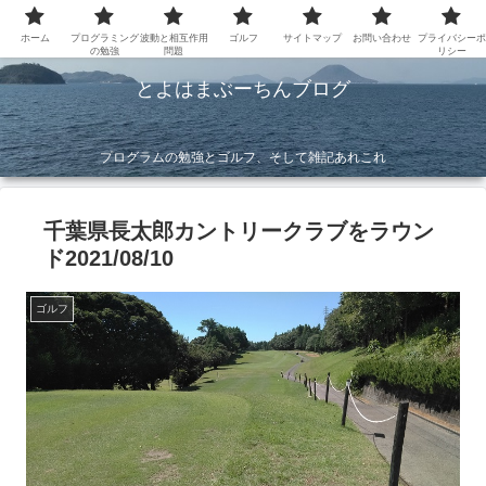
ホーム
プログラミング
波動と相互作用
ゴルフ
サイトマップ
お問い合わせ
プライバシーポ
の勉強
問題
リシー
とよはまぶーちんブログ
プログラムの勉強とゴルフ、そして雑記あれこれ
千葉県長太郎カントリークラブをラウン
ド2021/08/10
ゴルフ