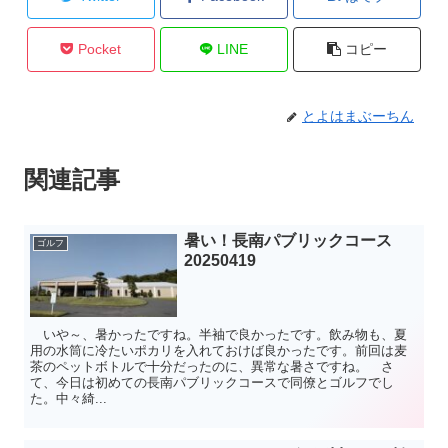
Pocket
LINE
コピー
とよはまぶーちん
関連記事
暑い！長南パブリックコース
ゴルフ
20250419
いや～、暑かったですね。半袖で良かったです。飲み物も、夏
用の水筒に冷たいポカリを入れておけば良かったです。前回は麦
茶のペットボトルで十分だったのに、異常な暑さですね。 さ
て、今日は初めての長南パブリックコースで同僚とゴルフでし
た。中々綺...