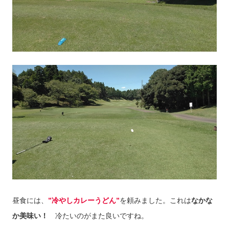
昼食には、
”冷やしカレーうどん”
を頼みました。これは
なかな
か美味い！
冷たいのがまた良いですね。