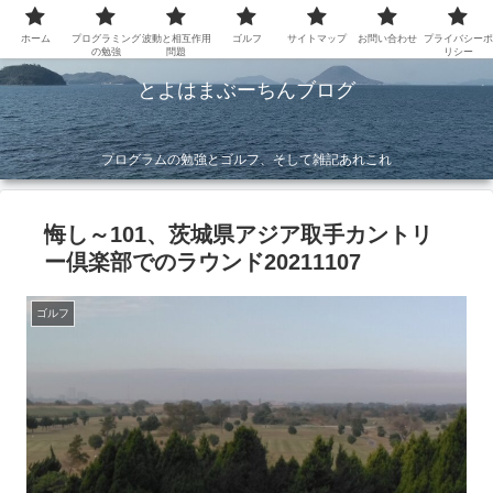
ホーム
プログラミング
波動と相互作用
ゴルフ
サイトマップ
お問い合わせ
プライバシーポ
の勉強
問題
リシー
とよはまぶーちんブログ
プログラムの勉強とゴルフ、そして雑記あれこれ
悔し～101、茨城県アジア取手カントリ
ー倶楽部でのラウンド20211107
ゴルフ