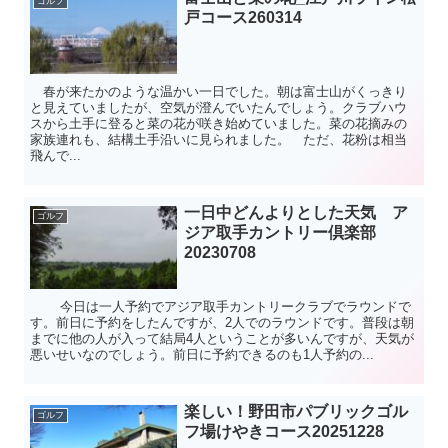
ゴルフ
戸コース260314
春が来たかのような温かい一日でした。朝は富士山がくっきり
と見えていましたが、空気が澄んでいたんでしょう。クラブハウ
スから土手に登ると菜の花が咲き始めていました。菜の花摘みの
家族連れも、結構土手沿いに見られました。 ただ、花粉は相当
飛んで...
一日中どんよりとした天気 ア
ゴルフ
ジア取手カントリー倶楽部
20230708
今日は一人予約でアジア取手カントリークラブでラウンドで
す。前日に予約をしたんですが、2人でのラウンドです。普段は朝
までに他の人が入って結局4人ということが多いんですが、天気が
悪いせいなのでしょう。前日に予約できるのも1人予約の...
楽しい！野田市パブリックゴル
ゴルフ
フ場けやきコース20251228