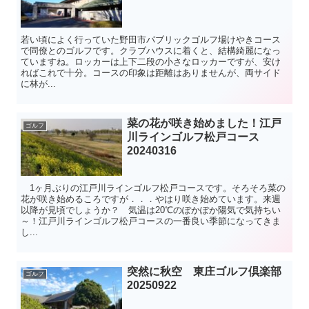
若い頃によく行っていた野田市パブリックゴルフ場けやきコース
で同僚とのゴルフです。クラブハウスに着くと、結構綺麗になっ
ていますね。ロッカーは上下二段の小さなロッカーですが、安け
ればこれで十分。コースの印象は距離はありませんが、両サイド
に林が...
菜の花が咲き始めました！江戸
ゴルフ
川ラインゴルフ松戸コース
20240316
1ヶ月ぶりの江戸川ラインゴルフ松戸コースです。そろそろ菜の
花が咲き始めるころですが．．．やはり咲き始めています。来週
以降が見頃でしょうか？ 気温は20℃のぽかぽか陽気で気持ちい
～！江戸川ラインゴルフ松戸コースの一番良い季節になってきま
し...
突然に秋空 東庄ゴルフ倶楽部
ゴルフ
20250922