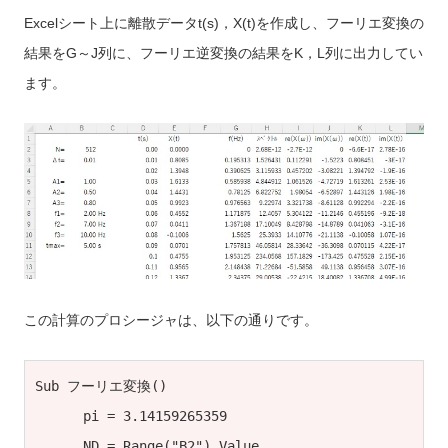
Excelシート上に離散データt(s)，X(t)を作成し、フーリエ変換の
結果をG～J列に、フーリエ逆変換の結果をK，L列に出力してい
ます。
この計算のプロシージャは、以下の通りです。
Sub フーリエ変換()

      pi = 3.14159265359

      ND = Range("B2").Value
