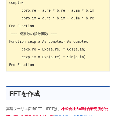
complex

      cpro.re = a.re * b.re - a.im * b.im

      cpro.im = a.re * b.im + a.im * b.re

End Function

'=== 複素数の指数関数 ===

Function cexp(a As complex) As complex

      cexp.re = Exp(a.re) * Cos(a.im)

      cexp.im = Exp(a.re) * Sin(a.im)

End Function
FFTを作成
高速フーリエ変換FFT、IFFTは、
株式会社大崎総合研究所が公