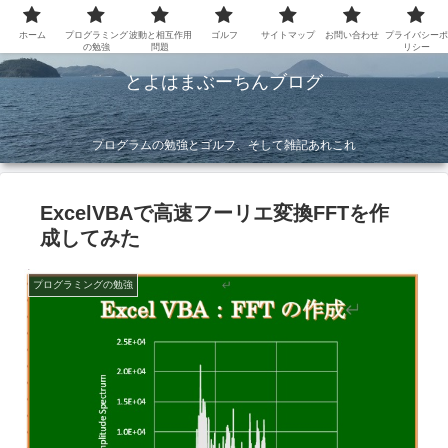
ホーム
プログラミング
波動と相互作用
ゴルフ
サイトマップ
お問い合わせ
プライバシーポ
の勉強
問題
リシー
とよはまぶーちんブログ
プログラムの勉強とゴルフ、そして雑記あれこれ
ExcelVBAで高速フーリエ変換FFTを作
成してみた
プログラミングの勉強