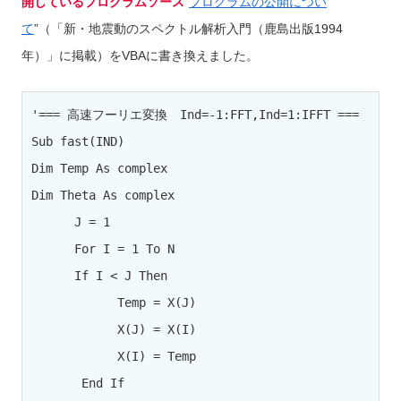
開しているプログラムソース
”
プログラムの公開につい
て
”（「新・地震動のスペクトル解析入門（鹿島出版1994
年）」に掲載）をVBAに書き換えました。
'=== 高速フーリエ変換　Ind=-1:FFT,Ind=1:IFFT ===

Sub fast(IND)

Dim Temp As complex

Dim Theta As complex

      J = 1

      For I = 1 To N

      If I < J Then

            Temp = X(J) 

            X(J) = X(I)

            X(I) = Temp

       End If 
