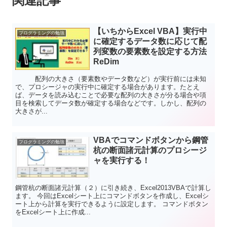
関連記事
【いちからExcel VBA】実行中
プログラミングの勉強
に確定するデータ数に応じて配
列変数の要素数を設定する方法
ReDim
配列の大きさ（要素数やデータ数など）が実行前には未知
で、プロシージャの実行中に確定する場合があります。たとえ
ば、データを読み込むことで必要な配列の大きさが分る場合や項
目を検索してデータ数が確定する場合などです。しかし、配列の
大きさが...
VBAでコマンドボタンから鋼管
プログラミングの勉強
杭の断面諸元計算のプロシージ
ャを実行する！
鋼管杭の断面諸元計算（２）に引き続き、Excel2013VBAで計算し
ます。 今回はExcelシート上にコマンドボタンを作成し、Excelシ
ート上から計算を実行できるように設定します。 コマンドボタン
をExcelシート上に作成...