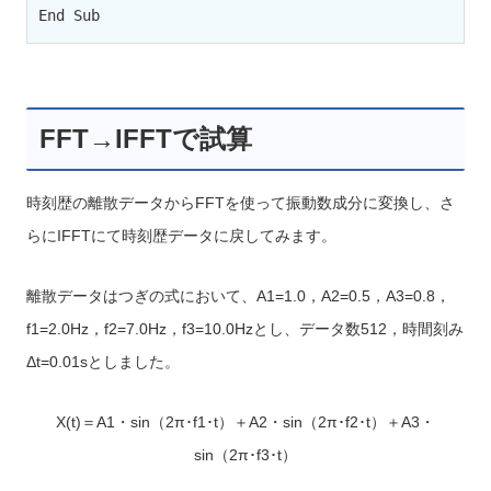
End Sub
FFT→IFFTで試算
時刻歴の離散データからFFTを使って振動数成分に変換し、さ
らにIFFTにて時刻歴データに戻してみます。
離散データはつぎの式において、A1=1.0，A2=0.5，A3=0.8，
f1=2.0Hz，f2=7.0Hz，f3=10.0Hzとし、データ数512，時間刻み
Δt=0.01sとしました。
X(t)＝A1・sin（2π･f1･t）＋A2・sin（2π･f2･t）＋A3・
sin（2π･f3･t）