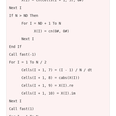
      X(I) = cn(Cells(I + 1, 5), 0#)

Next I

If N > ND Then

      For I = ND + 1 To N

            X(I) = cn(0#, 0#)

      Next I

End If

Call fast(-1)

For I = 1 To N / 2

      Cells(I + 1, 7) = (I - 1) / N / dt

      Cells(I + 1, 8) = cabs(X(I))

      Cells(I + 1, 9) = X(I).re

      Cells(I + 1, 10) = X(I).im

Next I

Call fast(1)
