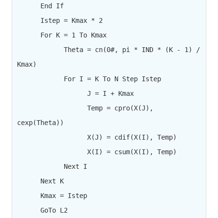
      End If

      Istep = Kmax * 2

      For K = 1 To Kmax

            Theta = cn(0#, pi * IND * (K - 1) / 
Kmax)

            For I = K To N Step Istep

                  J = I + Kmax

                  Temp = cpro(X(J), 
cexp(Theta))

                  X(J) = cdif(X(I), Temp)

                  X(I) = csum(X(I), Temp)

            Next I

      Next K

      Kmax = Istep

      GoTo L2
