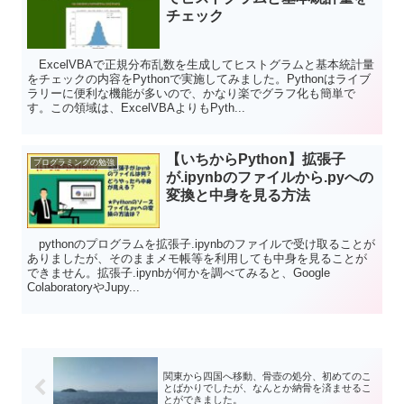
チェック
ExcelVBAで正規分布乱数を生成してヒストグラムと基本統計量
をチェックの内容をPythonで実施してみました。Pythonはライブ
ラリーに便利な機能が多いので、かなり楽でグラフ化も簡単で
す。この領域は、ExcelVBAよりもPyth...
【いちからPython】拡張子
プログラミングの勉強
が.ipynbのファイルから.pyへの
変換と中身を見る方法
pythonのプログラムを拡張子.ipynbのファイルで受け取ることが
ありましたが、そのままメモ帳等を利用しても中身を見ることが
できません。拡張子.ipynbが何かを調べてみると、Google
ColaboratoryやJupy...
関東から四国へ移動、骨壺の処分、初めてのこ
とばかりでしたが、なんとか納骨を済ませるこ
とができました。