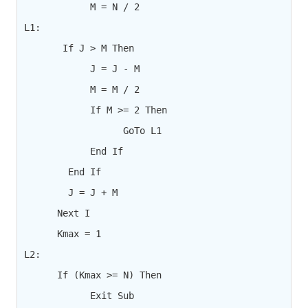
            M = N / 2

L1:

       If J > M Then

            J = J - M

            M = M / 2

            If M >= 2 Then

                  GoTo L1

            End If

        End If

        J = J + M

      Next I

      Kmax = 1

L2:

      If (Kmax >= N) Then

            Exit Sub
