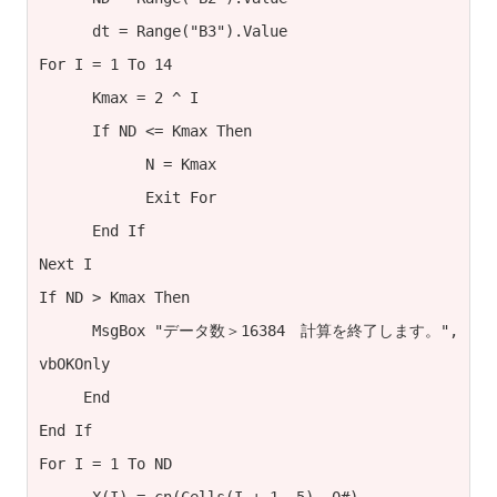
      dt = Range("B3").Value

For I = 1 To 14

      Kmax = 2 ^ I

      If ND <= Kmax Then

            N = Kmax 

            Exit For

      End If 

Next I 

If ND > Kmax Then

      MsgBox "データ数＞16384　計算を終了します。", 
vbOKOnly

     End

End If

For I = 1 To ND
