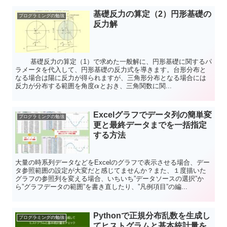
基礎反力の算定（2）円形基礎の
プログラミングの勉強
反力解
基礎反力の算定（1）で求めた一般解に、円形基礎に関するパ
ラメータを代入して、円形基礎の反力式を導きます。台形分布と
なる場合は陽に反力が得られますが、三角形分布となる場合には
反力が分布する範囲を角度
とおき、三角関数に関...
α
Excelグラフでデータ列の簡単変
プログラミングの勉強
更と最終データまでを一括指定
する方法
大量の時系列データなどをExcelのグラフで表示させる場合、デー
タ参照範囲の設定が大変だと感じてませんか？また、１度描いた
グラフの参照列を変える場合、いちいち”データソースの選択”か
ら”グラフデータの範囲”を書き直したり、”凡例項目”の編...
Pythonで正規分布乱数を生成し
プログラミングの勉強
てヒストグラムと基本統計量を