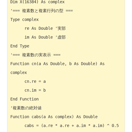
Dim X(16384) As complex

'=== 複素数と複素行列の型 ===

Type complex

      re As Double '実部

      im As Double '虚部

End Type

'=== 複素数の実表示 ===

Function cn(a As Double, b As Double) As 
complex

      cn.re = a

      cn.im = b

End Function

'複素数の絶対値

Function cabs(a As complex) As Double

      cabs = (a.re * a.re + a.im * a.im) ^ 0.5
