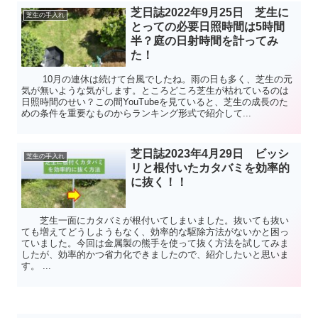
芝日誌2022年9月25日 芝生に
芝生の手入れ
とっての必要日照時間は5時間
半？庭の日射時間を計ってみ
た！
10月の連休は続けて台風でしたね。雨の日も多く、芝生の元
気が無いような気がします。ところどころ芝生が枯れているのは
日照時間のせい？この間YouTubeを見ていると、芝生の成長のた
めの条件を重要なものからランキング形式で紹介して...
芝日誌2023年4月29日 ビッシ
芝生の手入れ
リと根付いたカタバミを効率的
に抜く！！
芝生一面にカタバミが根付いてしまいました。抜いても抜い
ても増えてどうしようもなく、効率的な駆除方法がないかと困っ
ていました。今回は金属製の熊手を使って抜く方法を試してみま
したが、効率的かつ省力化できましたので、紹介したいと思いま
す。 ...