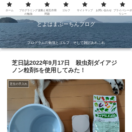
ホーム
プログラミング
波動と相互作用
ゴルフ
サイトマップ
お問い合わせ
プライバシーポ
の勉強
問題
リシー
とよはまぶーちんブログ
プログラムの勉強とゴルフ、そして雑記あれこれ
芝日誌2022年9月17日 殺虫剤ダイアジ
ノン粒剤5を使用してみた！
芝生の手入れ