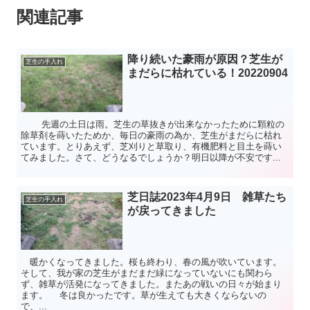
関連記事
降り続いた豪雨が原因？芝生が
芝生の手入れ
まだらに枯れている！20220904
先週の土日は雨。芝生の草抜きが出来なかったために顆粒の
除草剤を蒔いたためか、毎日の豪雨の為か、芝生がまだらに枯れ
ています。とりあえず、芝刈りと草取り、有機肥料と目土を蒔い
てみました。さて、どうなるでしょうか？明日以降が不安です...
芝日誌2023年4月9日 雑草たち
芝生の手入れ
が戻ってきました
暖かくなってきました。桜も終わり、春の風が吹いています。
そして、我が家の芝生がまだまだ緑になっていないにも関わら
ず、雑草が活発になってきました。またあの戦いの日々が始まり
ます。 冬は良かったです。草が生えても大きくならないの
で、...