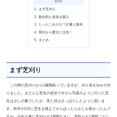
目次
まず芝刈り
殺虫剤と道具を購入
たったこれだけ？計量と散布
明日から愛犬に注意！
まとめ
まず芝刈り
この間の芝刈りから2週間経っていますが、刈り高を3cmで刈
りました。まだらな芝生の状況ですから写真のように刈った芝
生は少しの量でしたが、見た目はさっぱりしたように思いま
す。昨年の5月に芝生を植えてからほったらかしが多かったんで
すが、今年の夏に芝刈りを2週間おきに、草取りを1週間ごとに