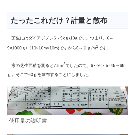
たったこれだけ？計量と散布
芝生にはダイアジノン6～9kｇ/10aです。つまり、6～
2
9×1000ｇ/（10×10m×10m)ですから6～９ｇ/m
です。
2
家の芝生面積を測ると7.5m
でしたので、6～9×7.5=45～68
ｇ。そこで60ｇを散布することにしました。
使用量の説明
書