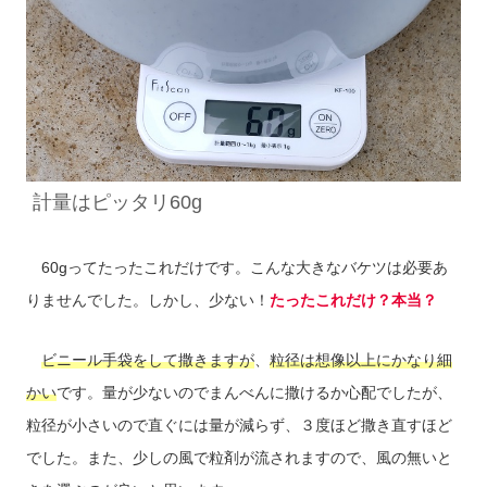
計量はピッタリ60g
60gってたったこれだけです。こんな大きなバケツは必要あ
りませんでした。しかし、少ない！
たったこれだけ？本当？
ビニール手袋をして撒きますが
、
粒径は想像以上にかなり細
かい
です。量が少ないのでまんべんに撒けるか心配でしたが、
粒径が小さいので直ぐには量が減らず、３度ほど撒き直すほど
でした。また、少しの風で粒剤が流されますので、風の無いと