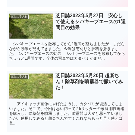
芝日誌2023年5月27日 安心し
芝生の手入れ
て使えるシバキープエースの1週
間目の効果
シバキープエースを散布してから1週間が経ちましたが、まだら
ながら効果が見えてきました。今週は芝刈りと肥料を撒きまし
た。 シバキープエースの効果 シバキープエースを散布してから
ちょうど1週間です。全体の写真ではカタバミがまだ...
芝日誌2023年5月20日 超楽ち
芝生の手入れ
ん！除草剤を噴霧器で撒いてみ
た！
アイキャッチ画像に挙げたように、カタバミが復活してしま
いました。そこで、今回は思い切って2.5リッターの家庭用噴霧器
を購入し、除草剤を噴霧しました。噴霧器は大変と思っていまし
たが、使用してみると超楽ちんです！これならもっと早く使えば
良...