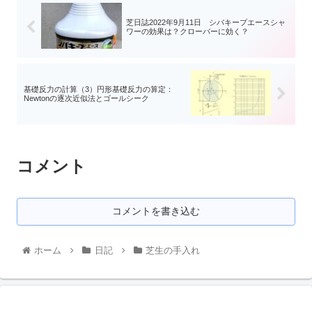
芝日誌2022年9月11日 シバキープエースシャ
ワーの効果は？クローバーに効く？
基礎反力の計算（3）円形基礎反力の算定：
Newtonの逐次近似法とゴールシーク
コメント
コメントを書き込む
ホーム
日記
芝生の手入れ