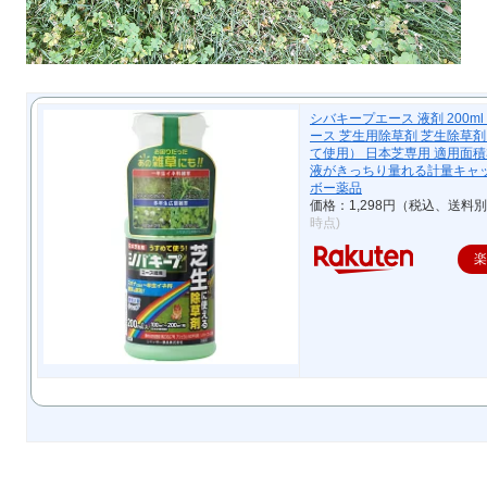
シバキープエース 液剤 200m
ース 芝生用除草剤 芝生除草剤
て使用） 日本芝専用 適用面積3
液がきっちり量れる計量キャッ
ボー薬品
価格：1,298円（税込、送料別
時点)