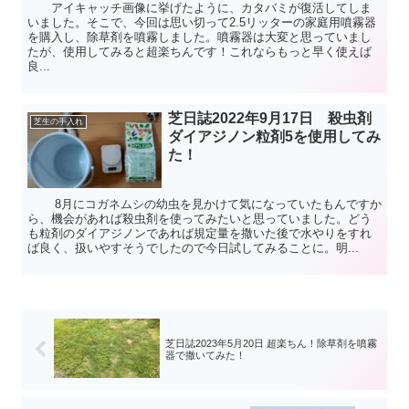
アイキャッチ画像に挙げたように、カタバミが復活してしま
いました。そこで、今回は思い切って2.5リッターの家庭用噴霧器
を購入し、除草剤を噴霧しました。噴霧器は大変と思っていまし
たが、使用してみると超楽ちんです！これならもっと早く使えば
良...
芝日誌2022年9月17日 殺虫剤
芝生の手入れ
ダイアジノン粒剤5を使用してみ
た！
8月にコガネムシの幼虫を見かけて気になっていたもんですか
ら、機会があれば殺虫剤を使ってみたいと思っていました。どう
も粒剤のダイアジノンであれば規定量を撒いた後で水やりをすれ
ば良く、扱いやすそうでしたので今日試してみることに。明...
芝日誌2023年5月20日 超楽ちん！除草剤を噴霧
器で撒いてみた！