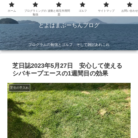
ホーム
プログラミングの
波動と相互作用問
ゴルフ
サイトマップ
お問い合わ
勉強
題
とよはまぶーちんブログ
プログラムの勉強とゴルフ、そして雑記あれこれ
芝日誌2023年5月27日 安心して使える
シバキープエースの1週間目の効果
芝生の手入れ