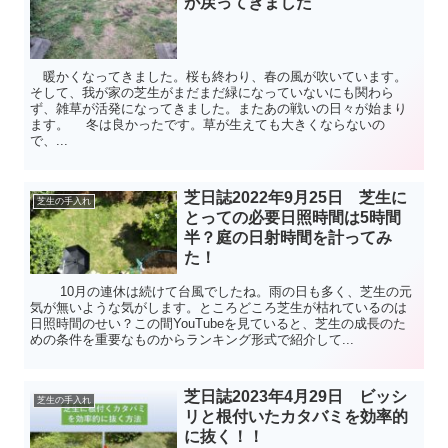
が戻ってきました
暖かくなってきました。桜も終わり、春の風が吹いています。
そして、我が家の芝生がまだまだ緑になっていないにも関わら
ず、雑草が活発になってきました。またあの戦いの日々が始まり
ます。 冬は良かったです。草が生えても大きくならないの
で、...
芝日誌2022年9月25日 芝生に
芝生の手入れ
とっての必要日照時間は5時間
半？庭の日射時間を計ってみ
た！
10月の連休は続けて台風でしたね。雨の日も多く、芝生の元
気が無いような気がします。ところどころ芝生が枯れているのは
日照時間のせい？この間YouTubeを見ていると、芝生の成長のた
めの条件を重要なものからランキング形式で紹介して...
芝日誌2023年4月29日 ビッシ
芝生の手入れ
リと根付いたカタバミを効率的
に抜く！！