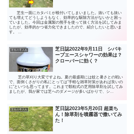
芝生一面にカタバミが根付いてしまいました。抜いても抜い
ても増えてどうしようもなく、効率的な駆除方法がないかと困っ
ていました。今回は金属製の熊手を使って抜く方法を試してみま
したが、効率的かつ省力化できましたので、紹介したいと思いま
す。 ...
芝日誌2022年9月11日 シバキ
芝生の手入れ
ープエースシャワーの効果は？
クローバーに効く？
芝の草刈り大変ですよね。夏の最盛期には蚊と暑さとの戦い
で、面倒くさがりの私にとっては”手軽な雑草対策があれば良いの
に”といつも思ってます。これまで顆粒式の芝用除草剤を試してみ
ましたが、我が家では芝へのダメージが多いばかりで、シ...
芝日誌2023年5月20日 超楽ち
芝生の手入れ
ん！除草剤を噴霧器で撒いてみ
た！