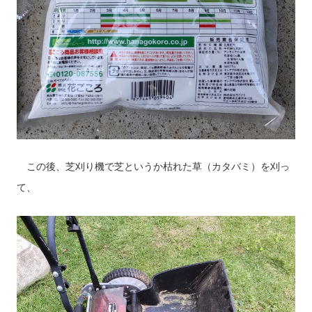
この後、芝刈り機で芝というか枯れた草（カタバミ）を刈っ
て、