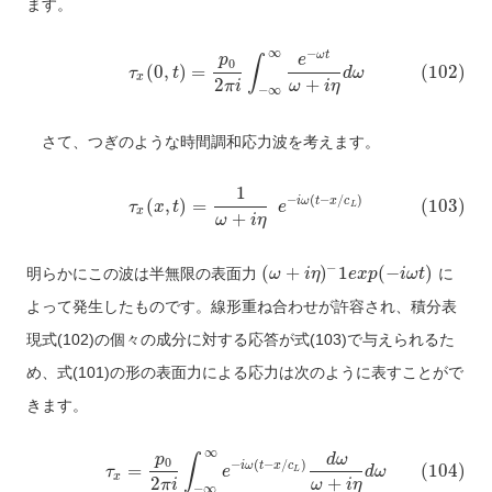
ます。
∞
−
ω
t
p
e
∫
0
(
0
,
)
=
(102)
τ
t
d
ω
x
2
+
π
i
ω
i
η
−
∞
さて、つぎのような時間調和応力波を考えます。
1
−
(
−
/
)
i
ω
t
x
c
(
,
)
=
(103)
τ
x
t
e
L
x
+
ω
i
η
−
(
+
)
1
(
−
)
明らかにこの波は半無限の表面力
に
ω
i
η
e
x
p
i
ω
t
よって発生したものです。線形重ね合わせが許容され、積分表
現式(102)の個々の成分に対する応答が式(103)で与えられるた
め、式(101)の形の表面力による応力は次のように表すことがで
きます。
∞
p
d
ω
∫
0
−
(
−
/
)
i
ω
t
x
c
=
(104)
τ
e
d
ω
L
x
2
+
π
i
ω
i
η
−
∞