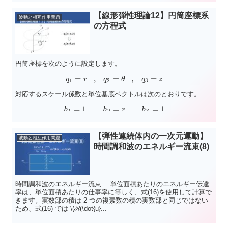
【線形弾性理論12】円筒座標系
波動と相互作用問題
の方程式
円筒座標を次のように設定します。
=
,
=
,
=
q
r
q
θ
q
z
1
2
3
対応するスケール係数と単位基底ベクトルは次のとおりです。
=
1
,
=
,
=
1
h
h
r
h
1
2
3
$$e_1=e_r...
【弾性連続体内の一次元運動】
波動と相互作用問題
時間調和波のエネルギー流束(8)
時間調和波のエネルギー流束 単位面積あたりのエネルギー伝達
率は、単位面積あたりの仕事率に等しく、式(16)を使用して計算で
きます。実数部の積は 2 つの複素数の積の実数部と同じではない
ため、式(16) では \(ℛ(\dot{u}...