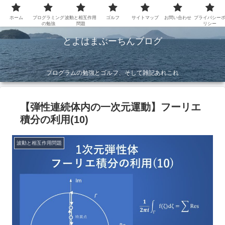
ホーム
プログラミング
波動と相互作用
ゴルフ
サイトマップ
お問い合わせ
プライバシー
の勉強
問題
リシー
とよはまぶーちんブログ
プログラムの勉強とゴルフ、そして雑記あれこれ
【弾性連続体内の一次元運動】フーリエ
積分の利用(10)
波動と相互作用問題