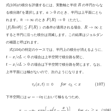
式(105)の積分を評価するには、実数軸と半径
の半円からな
R
>
0
る積分路Γを選択します。
のとき、半円は上平面にとら
a
→
∞
(
)
→
0
れます。
のとき
（ただし、
Ｒ
F
R
≦
|
(
)
|
(
)
→
∞
）の条件が適用される場合、
と
f
R
e
i
θ
F
R
R
すると半円に沿った積分は消滅します。この結果はジョルダン
の補題と呼ばれます。
式(104)の特定のケースでは、半円上の積分が消えるように、
−
/
<
0
の場合は上半空間で積分路を閉じ、
t
x
c
L
−
/
>
0
の場合は下半空間で積分路を閉じます。なお、
t
x
c
L
上半平面には極がないので、次のようになります。
(
,
)
≡
<
(107)
τ
x
t
０
f
o
r
c
x
x
L
=
−
下半空間には
において極をもつため、
ω
i
η
x
[
(
)
]
≧
=
−
−
−
(108
τ
p
e
x
p
η
t
f
o
r
c
x