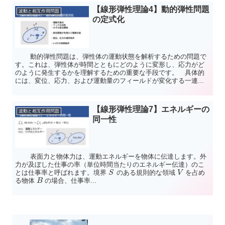
【線形弾性理論4】動的弾性問題
波動と相互作用問題
の定式化
動的弾性問題は、弾性体の運動状態を解析するための問題で
す。これは、弾性体が時間とともにどのように変形し、応力がど
のように発生するかを理解するための重要な手段です。 具体的
には、変位、応力、および運動量のフィールドが変化する一連...
【線形弾性理論7】エネルギーの
波動と相互作用問題
同一性
表面力と物体力は、運動エネルギーを物体に伝達します。外
力が及ぼした仕事の率（単位時間当たりのエネルギー伝達）のこ
とは仕事率と呼ばれます。境界
のある規則的な領域
を占め
S
V
る物体
の場合、仕事率...
B