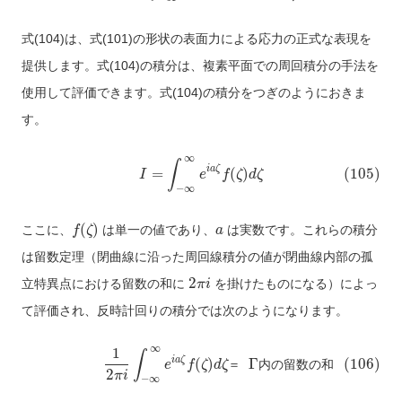
式(104)は、式(101)の形状の表面力による応力の正式な表現を
提供します。式(104)の積分は、複素平面での周回積分の手法を
使用して評価できます。式(104)の積分をつぎのようにおきま
す。
∞
∫
i
a
ζ
=
(
)
(105)
I
e
f
ζ
d
ζ
−
∞
(
)
ここに、
は単一の値であり、
は実数です。これらの積分
f
ζ
a
は留数定理（閉曲線に沿った周回線積分の値が閉曲線内部の孤
2
立特異点における留数の和に
を掛けたものになる）によっ
π
i
て評価され、反時計回りの積分では次のようになります。
∞
1
∫
i
a
ζ
(
)
Γ
(106)
e
f
ζ
d
ζ
＝
内
の
留
数
の
和
2
π
i
−
∞