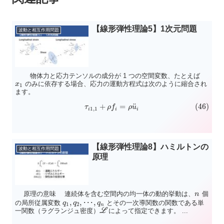
【線形弾性理論5】1次元問題
波動と相互作用問題
物体力と応力テンソルの成分が 1 つの空間変数、たとえば
のみに依存する場合、応力の運動方程式は次のように縮合され
x
1
ます。
¨
+
=
(46)
τ
ρ
f
ρ
u
1
,
1
i
i
i
...
【線形弾性理論8】ハミルトンの
波動と相互作用問題
原理
原理の意味 連続体を含む空間内の均一体の動的挙動は、
個
n
,
,
,
の局所従属変数
･
･
･
とその一次導関数の関数である単
q
q
q
1
2
n
一関数（ラグランジュ密度）
L
によって指定できます。 ...